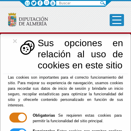
Buscar
×
Cultura, Cine e
Sus opciones en
relación al uso de
Identidad Almeriense
cookies en este sitio
Las cookies son importantes para el correcto funcionamiento del
Menú Cultura
sitio. Para mejorar su experiencia de navegación, usamos cookies
para recordar sus datos de inicio de sesión y brindarle un inicio
Inicio
-
Cultura y Cine
- CICLO PROVINCIAL CORTOS
seguro, recopilar estadísticas para optimizar la funcionalidad del
EN RUTA-DISFRUTA FICAL2025
sitio y ofrecerle contenido personalizado en función de sus
intereses.
CICLO
Obligatorias
Se requieren estas cookies para
permitir la funcionalidad del sitio principal.
PROVINCIAL