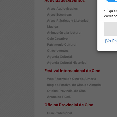
Actividades/Eventos
Artes Audiovisuales
Si quier
Artes Escénicas
correspo
Artes Plásticas y Literarias
Música
Animación a la lectura
Ocio Creativo
[Ver Po
Patrimonio Cultural
Otros eventos
Agenda Cultural
Agenda Cultural Histórica
Festival Internacional de Cine
Web Festival de Cine de Almería
Blog de Festival de Cine de Almería
Oficina Provincial de Cine
Anuncios FICAL
Oficina Provincial de Cine
Guía Profesional