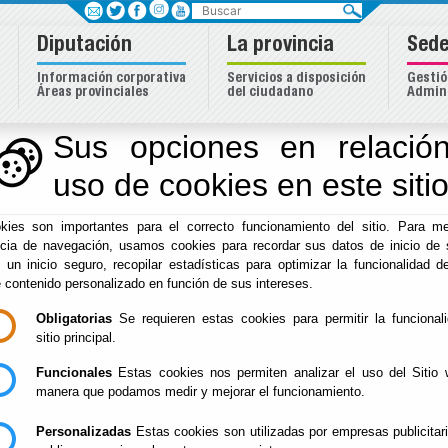
Buscar
Diputación
La provincia
Sede
Información corporativa
Servicios a disposición
Gestió
Áreas provinciales
del ciudadano
Admini
dentidad Almeriense
Sus opciones en relación
uso de cookies en este siti
Inicio
-
Cultura y Cine
- Otros - DPC
kies son importantes para el correcto funcionamiento del sitio. Para me
ncia de navegación, usamos cookies para recordar sus datos de inicio de 
e un inicio seguro, recopilar estadísticas para optimizar la funcionalidad de
e contenido personalizado en función de sus intereses.
Obligatorias
Se requieren estas cookies para permitir la funcional
sitio principal.
Funcionales
Estas cookies nos permiten analizar el uso del Sitio 
manera que podamos medir y mejorar el funcionamiento.
Personalizadas
Estas cookies son utilizadas por empresas publicitar