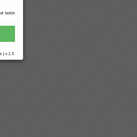
 el botón
 | v.1.3