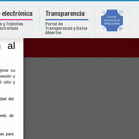
 electrónica
Transparencia
n y Trámites
Portal de
strativos
Transparencia y Datos
Abiertos
 al
o
jorar su
sesión y
l sitio y
idad del
web, de
ias para