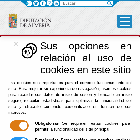
Buscar
×
Cultura, Cine e
Sus opciones en
relación al uso de
Identidad Almeriense
cookies en este sitio
Las cookies son importantes para el correcto funcionamiento del
Menú Cultura
sitio. Para mejorar su experiencia de navegación, usamos cookies
para recordar sus datos de inicio de sesión y brindarle un inicio
Inicio
-
Cultura y Cine
- dpc
seguro, recopilar estadísticas para optimizar la funcionalidad del
sitio y ofrecerle contenido personalizado en función de sus
Agenda Cultural
intereses.
Obligatorias
Se requieren estas cookies para
Histórica
permitir la funcionalidad del sitio principal.