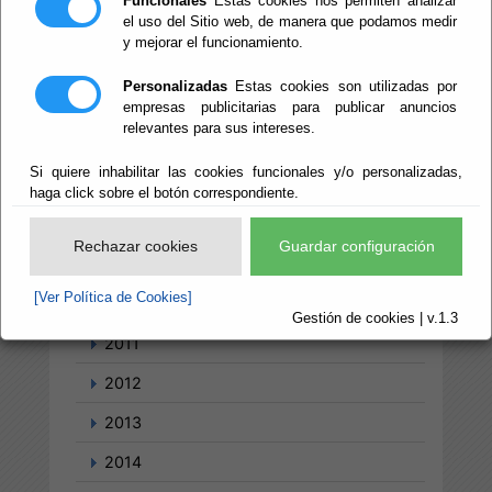
Funcionales
Estas cookies nos permiten analizar
el uso del Sitio web, de manera que podamos medir
y mejorar el funcionamiento.
2004
Personalizadas
Estas cookies son utilizadas por
2005
empresas publicitarias para publicar anuncios
relevantes para sus intereses.
2006
Si quiere inhabilitar las cookies funcionales y/o personalizadas,
2007
haga click sobre el botón correspondiente.
2008
Rechazar cookies
Guardar configuración
2009
[Ver Política de Cookies]
2010
Gestión de cookies | v.1.3
2011
2012
2013
2014