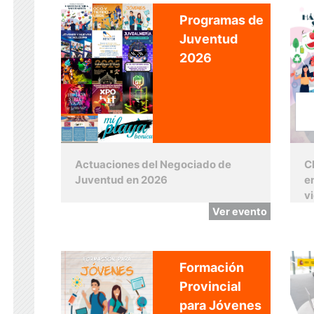
Programas de
Juventud
2026
Actuaciones del Negociado de
C
Juventud en 2026
e
v
Ver evento
Formación
Provincial
para Jóvenes