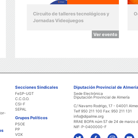
Circuito de talleres tecnológicos y
O
Jornadas Videojuegos
Ver evento
Secciones Sindicales
Diputación Provincial de Almerí
FeSP-UGT
Sede Electrónica
Diputación Provincial de Almería
C.C.O.O.
CSI-F
C/ Navarro Rodrigo, 17 - 04001 Alme
SEPAL
Telf 950 211 100 Fax: 950 211 131
tor-
info@dipalme.org
Grupos Políticos
RRAE BOPA núm 57 de 24 de marzo 
PSOE
NIF: P-0400000-F
PP
os
VOX