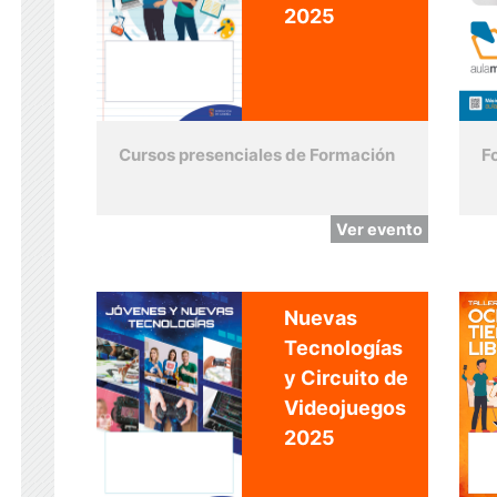
2025
Cursos presenciales de Formación
F
Ver evento
Nuevas
Tecnologías
y Circuito de
Videojuegos
2025