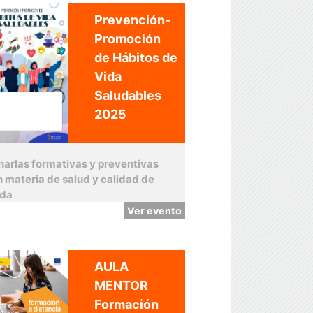
Prevención-
Promoción
de Hábitos de
Vida
Saludables
2025
harlas formativas y preventivas
n materia de salud y calidad de
ida
Ver evento
AULA
MENTOR
Formación