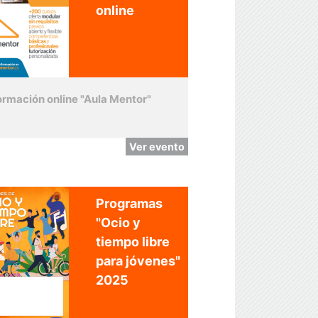
online
ormación online "Aula Mentor"
Ver evento
Programas
"Ocio y
tiempo libre
para jóvenes"
2025