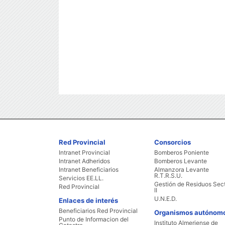
Red Provincial
Consorcios
Intranet Provincial
Bomberos Poniente
Intranet Adheridos
Bomberos Levante
Intranet Beneficiarios
Almanzora Levante
R.T.R.S.U.
Servicios EE.LL.
Gestión de Residuos Sec
Red Provincial
II
U.N.E.D.
Enlaces de interés
Beneficiarios Red Provincial
Organismos autónom
Punto de Informacion del
Instituto Almeriense de