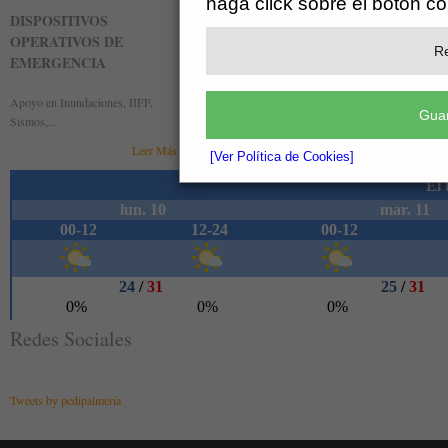
haga click sobre el botón c
DISPOSITIVOS
BÚSQUEDA Y RESCATE
DISPO
OPERATIVOS DE
DE PERSONAS
OPERA
Re
EMERGENCIA
PREVE
Unidad Canina y Grupo de Rescate
Apoyo en Inundaciones, IIFF,
Fiestas p
Leer Más »
Guar
Sismos,...
deportivas
Leer Más »
[Ver Política de Cookies]
Redes Sociales
Tweets by pcdipalmeria