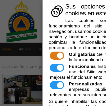
Sus opciones
cookies en este
Las cookies son
funcionamiento del siti
navegación, usamos cookies
sesión y brindarle un inici
optimizar la funcionalid
personalizado en función de
INICIO
SERVICIO
EMERGENCIAS
LA AGRUPACIÓN
AVISOS
Obligatorias
Se r
la funcionalidad del
Carta de Servicios prestados a las entidades locales
Funcionales
Esta
uso del Sitio w
mejorar el funcionamiento.
Personalizadas
E
empresas publi
relevantes para sus interes
Si quiere inhabilitar las c