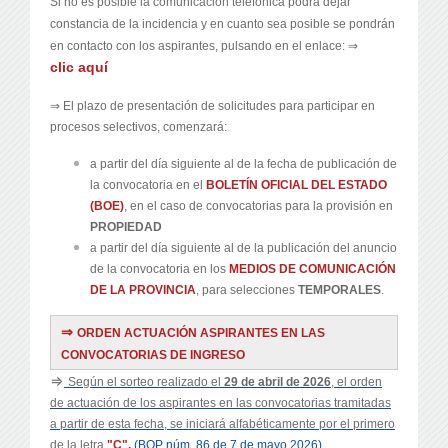
Si no es posible la comunicación telefónica podrá dejar
constancia de la incidencia y en cuanto sea posible se pondrán
en contacto con los aspirantes, pulsando en el enlace: ⇒
clic aquí
⇒ El plazo de presentación de solicitudes para participar en
procesos selectivos, comenzará:
a partir del día siguiente al de la fecha de publicación de
la convocatoria en el
BOLETÍN OFICIAL DEL ESTADO
(BOE)
, en el caso de convocatorias para la provisión en
PROPIEDAD
a partir del día siguiente al de la publicación del anuncio
de la convocatoria en los
MEDIOS DE COMUNICACIÓN
DE LA PROVINCIA
, para selecciones
TEMPORALES
.
⇒
ORDEN ACTUACIÓN ASPIRANTES EN LAS
CONVOCATORIAS DE INGRESO
⇒
Según el sorteo realizado el
29 de abril de 2026
, el orden
de actuación de los aspirantes en las convocatorias tramitadas
a partir de esta fecha, se iniciará alfabéticamente por el primero
de la letra
"C".
(BOP núm. 86 de 7 de mayo 2026)