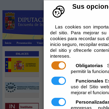
Sus opcione
Las cookies son importa
del sitio. Para mejorar s
cookies para recordar sus da
Inicio
Presentación
Visor Dipalsit
Explotación EIEL
Información
inicio seguro, recopilar esta
del sitio y ofrecerle cont
ENLACES
Actualidad
intereses.
25/11/2014
Obligatorias
Se
VII Encuentro Municipal - EIEL en Cuevas de 
permitir la funciona
[ + más ]
Funcionales
Es
01/06/2016
uso del Sitio w
VIII Encuentro Municipal en Sorbas
mejorar el funcio
[ + más ]
Personalizada
empresas publi