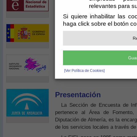
relevantes para su
Si quiere inhabilitar las c
haga click sobre el botón c
Re
Guar
[Ver Política de Cookies]
Presentación
La Sección de Encuesta de Infr
pertenece al Área de Fomento, 
Diputación de Almería, es la encarg
de los servicios locales a través de