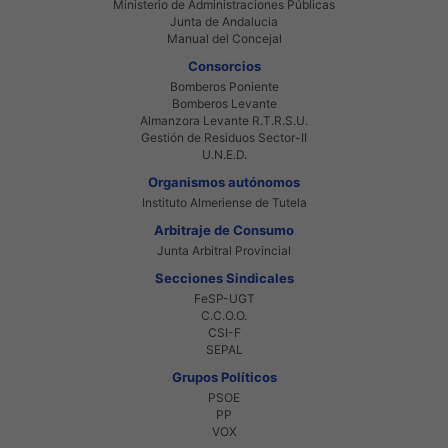
Ministerio de Administraciones Públicas
Junta de Andalucia
Manual del Concejal
Consorcios
Bomberos Poniente
Bomberos Levante
Almanzora Levante R.T.R.S.U.
Gestión de Residuos Sector-II
U.N.E.D.
Organismos autónomos
Instituto Almeriense de Tutela
Arbitraje de Consumo
Junta Arbitral Provincial
Secciones Sindicales
FeSP-UGT
C.C.O.O.
CSI-F
SEPAL
Grupos Políticos
PSOE
PP
VOX