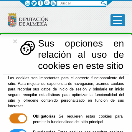
Buscar
×
Asistencia Municipios
Sus opciones en
relación al uso de
Menú Asistencia Municipios
cookies en este sitio
Inicio
-
Asistencia Municipios
- Área de Asistencia a
Las cookies son importantes para el correcto funcionamiento del
Municipios
sitio. Para mejorar su experiencia de navegación, usamos cookies
para recordar sus datos de inicio de sesión y brindarle un inicio
Área de
seguro, recopilar estadísticas para optimizar la funcionalidad del
sitio y ofrecerle contenido personalizado en función de sus
Asistencia a
intereses.
Obligatorias
Se requieren estas cookies para
Municipios
permitir la funcionalidad del sitio principal.