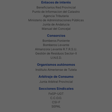
Enlaces de interés
Beneficiarios Red Provincial
Punto de Informacion del Catastro
Agencia Tributaria
Ministerio de Administraciones Públicas
Junta de Andalucia
Manual del Concejal
Consorcios
Bomberos Poniente
Bomberos Levante
Almanzora Levante R.T.R.S.U.
Gestión de Residuos Sector-II
U.N.E.D.
Organismos autónomos
Instituto Almeriense de Tutela
Arbitraje de Consumo
Junta Arbitral Provincial
Secciones Sindicales
FeSP-UGT
C.C.O.O.
CSI-F
SEPAL