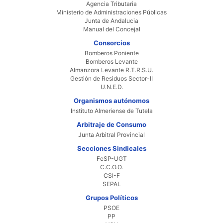
Agencia Tributaria
Ministerio de Administraciones Públicas
Junta de Andalucia
Manual del Concejal
Consorcios
Bomberos Poniente
Bomberos Levante
Almanzora Levante R.T.R.S.U.
Gestión de Residuos Sector-II
U.N.E.D.
Organismos autónomos
Instituto Almeriense de Tutela
Arbitraje de Consumo
Junta Arbitral Provincial
Secciones Sindicales
FeSP-UGT
C.C.O.O.
CSI-F
SEPAL
Grupos Políticos
PSOE
PP