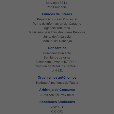
Servicios EE.LL.
Red Provincial
Enlaces de interés
Beneficiarios Red Provincial
Punto de Informacion del Catastro
Agencia Tributaria
Ministerio de Administraciones Públicas
Junta de Andalucia
Manual del Concejal
Consorcios
Bomberos Poniente
Bomberos Levante
Almanzora Levante R.T.R.S.U.
Gestión de Residuos Sector-II
U.N.E.D.
Organismos autónomos
Instituto Almeriense de Tutela
Arbitraje de Consumo
Junta Arbitral Provincial
Secciones Sindicales
FeSP-UGT
C.C.O.O.