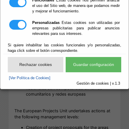
Funcionales
Estas cookies nos permiten analizar
el uso del Sitio web, de manera que podamos medir
La Unidad de Proyectos Europeos acomete
y mejorar el funcionamiento.
acciones en los siguientes niveles de gestión:
Realización de propuestas de proyectos a las
Personalizadas
Estas cookies son utilizadas por
áreas de Diputación, Ayuntamientos de la
empresas publicitarias para publicar anuncios
provincia, entidades provinciales y ciudadanía
relevantes para sus intereses.
en general
Si quiere inhabilitar las cookies funcionales y/o personalizadas,
Derivación de propuestas de participación en
haga click sobre el botón correspondiente.
programas/iniciativas europeas
Coordinación y ejecución de proyectos
aprobados con financiación europea a la
Rechazar cookies
Guardar configuración
institución provincial
Ejecución de convenios de colaboración con
[Ver Política de Cookies]
entidades provinciales, regionales y
Gestión de cookies | v.1.3
nacionales con competencias en temas
comunitarios y redes europeas
The European Projects Unit undertakes actions at
the following management levels:
Creation of project proposals for the areas