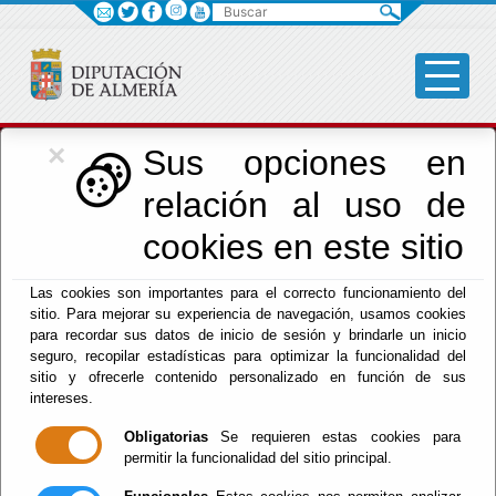
Buscar
×
Cultura, Cine e
Sus opciones en
relación al uso de
Identidad Almeriense
cookies en este sitio
Las cookies son importantes para el correcto funcionamiento del
Menú Cultura
sitio. Para mejorar su experiencia de navegación, usamos cookies
para recordar sus datos de inicio de sesión y brindarle un inicio
Inicio
-
Cultura y Cine
- Objetivos del Área
seguro, recopilar estadísticas para optimizar la funcionalidad del
sitio y ofrecerle contenido personalizado en función de sus
Objetivos del
intereses.
Obligatorias
Se requieren estas cookies para
Área
permitir la funcionalidad del sitio principal.