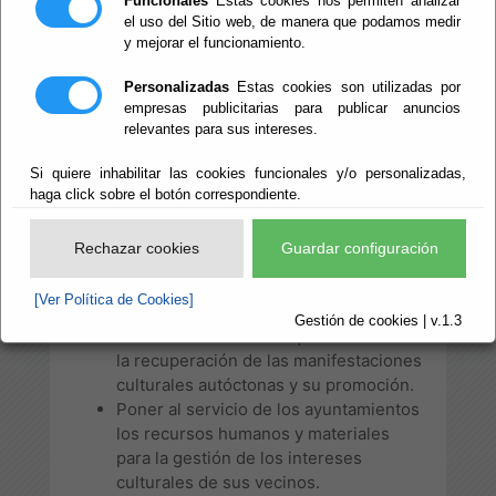
Funcionales
Estas cookies nos permiten analizar
el uso del Sitio web, de manera que podamos medir
y mejorar el funcionamiento.
El
Área de Cultura de la Diputación
Provincial de Almería
tiene diseñada una
Personalizadas
Estas cookies son utilizadas por
política de intervención y participación
empresas publicitarias para publicar anuncios
cultural centrada en los objetivos siguientes:
relevantes para sus intereses.
Atender las necesidades culturales de
Si quiere inhabilitar las cookies funcionales y/o personalizadas,
los municipios de la provincia de
haga click sobre el botón correspondiente.
Almería.
Posibilitar la participación de los
Rechazar cookies
Guardar configuración
diferentes grupos sociales, mediante
el acceso a nuevas manifestaciones
[Ver Política de Cookies]
culturales.
Gestión de cookies | v.1.3
Promover actividades que favorezcan
la recuperación de las manifestaciones
culturales autóctonas y su promoción.
Poner al servicio de los ayuntamientos
los recursos humanos y materiales
para la gestión de los intereses
culturales de sus vecinos.