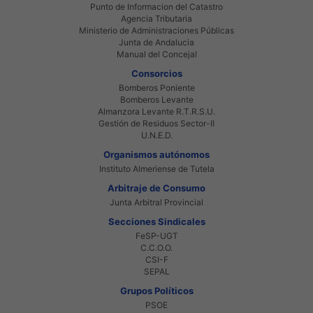
Punto de Informacion del Catastro
Agencia Tributaria
Ministerio de Administraciones Públicas
Junta de Andalucia
Manual del Concejal
Consorcios
Bomberos Poniente
Bomberos Levante
Almanzora Levante R.T.R.S.U.
Gestión de Residuos Sector-II
U.N.E.D.
Organismos autónomos
Instituto Almeriense de Tutela
Arbitraje de Consumo
Junta Arbitral Provincial
Secciones Sindicales
FeSP-UGT
C.C.O.O.
CSI-F
SEPAL
Grupos Políticos
PSOE