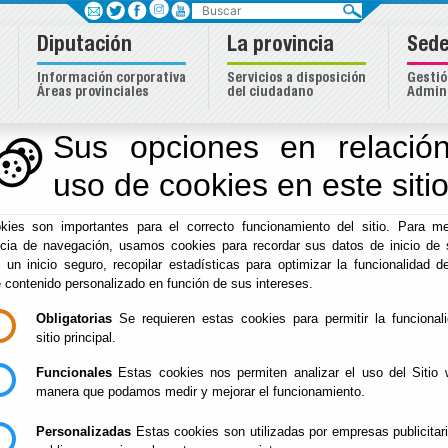
Buscar
Diputación
La provincia
Sede
Información corporativa
Servicios a disposición
Gestió
Áreas provinciales
del ciudadano
Admini
Sus opciones en relación
uso de cookies en este siti
Inicio
-
Diputación
- Recursos humanos
kies son importantes para el correcto funcionamiento del sitio. Para me
Recursos humanos
ncia de navegación, usamos cookies para recordar sus datos de inicio de 
e un inicio seguro, recopilar estadísticas para optimizar la funcionalidad de
e contenido personalizado en función de sus intereses.
Obligatorias
Se requieren estas cookies para permitir la funcional
Escuchar
sitio principal.
Área de Recursos Humanos
Funcionales
Estas cookies nos permiten analizar el uso del Sitio 
Las competencias de esta Área, distribuidas conforme a 
manera que podamos medir y mejorar el funcionamiento.
Atender las necesidades de carácter instrumental de las
Personalizadas
Estas cookies son utilizadas por empresas publicitar
para posibilitar el funcionamiento de los servicios de cará