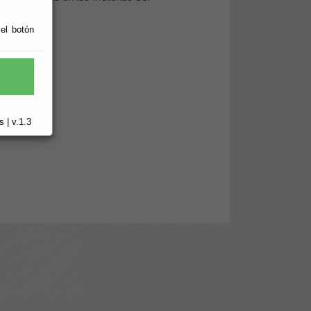
 el botón
 | v.1.3