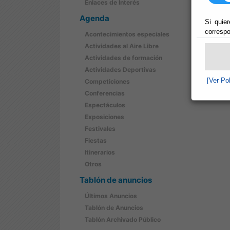
Enlaces de Interés
Agenda
Si quier
correspo
Acontecimientos especiales
Actividades al Aire Libre
Actividades de formación
Actividades Deportivas
[Ver Po
Competiciones
Conferencias
Espectáculos
Exposiciones
Festivales
Fiestas
Itinerarios
Otros
Tablón de anuncios
Últimos Anuncios
Tablón de Anuncios
Tablón Archivado Público