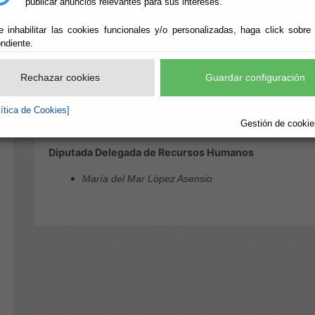
publicar anuncios relevantes para sus intereses.
Archivo y Biblioteca.
e inhabilitar las cookies funcionales y/o personalizadas, haga click sobre
BOP y publicaciones.
ndiente.
Unidades de apoyo.
Patrimonio y contratación.
Rechazar cookies
Guardar configuración
Recursos humanos.
Prevención y Salud Laboral.
lítica de Cookies]
Formación.
Gestión de cookies
Asesoría jurídica.
Diputada Delegada de Recursos Humanos
María del Mar López Asensio