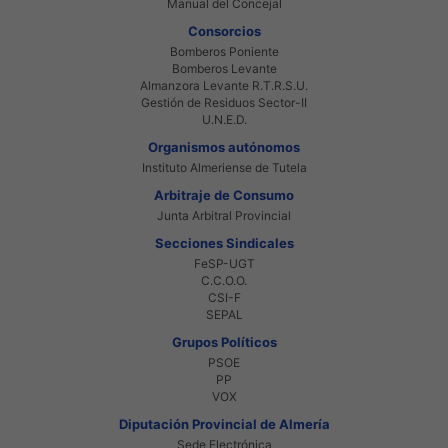
Manual del Concejal
Consorcios
Bomberos Poniente
Bomberos Levante
Almanzora Levante R.T.R.S.U.
Gestión de Residuos Sector-II
U.N.E.D.
Organismos autónomos
Instituto Almeriense de Tutela
Arbitraje de Consumo
Junta Arbitral Provincial
Secciones Sindicales
FeSP-UGT
C.C.O.O.
CSI-F
SEPAL
Grupos Políticos
PSOE
PP
VOX
Diputación Provincial de Almería
Sede Electrónica