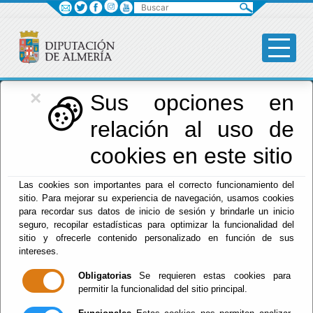
Buscar
×
Diputación
Sus opciones en
relación al uso de
Menú Diputación
cookies en este sitio
Inicio
-
Diputación
- Presidencia y Promoción Provincial
Las cookies son importantes para el correcto funcionamiento del
sitio. Para mejorar su experiencia de navegación, usamos cookies
Presidencia y
para recordar sus datos de inicio de sesión y brindarle un inicio
seguro, recopilar estadísticas para optimizar la funcionalidad del
Promoción
sitio y ofrecerle contenido personalizado en función de sus
intereses.
Provincial
Obligatorias
Se requieren estas cookies para
permitir la funcionalidad del sitio principal.