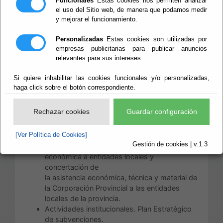
Funcionales
Estas cookies nos permiten analizar
el uso del Sitio web, de manera que podamos medir
Escuchar
y mejorar el funcionamiento.
Área de
Presidencia y Promoción
Personalizadas
Estas cookies son utilizadas por
Provincial
empresas publicitarias para publicar anuncios
relevantes para sus intereses.
Las competencias de esta Área, distribuidas
conforme a su estructura, son:
Si quiere inhabilitar las cookies funcionales y/o personalizadas,
haga click sobre el botón correspondiente.
a) Competencias directamente correspondiente
al Diputado de Presidencia, Reto Demográfico,
Rechazar cookies
Guardar configuración
Patrimonio Histórico y turismo:
[Ver Política de Cookies]
Relaciones institucionales.
Gestión de cookies | v.1.3
Oficina de Colaboración Local: Asistencia
económica a entidades locales y
concertación de
la asistencia económica, técnica y material de
la Corporación Provincial a las entidades
locales de la provincia.
Actividades institucionales. Plan Estratégico
de subvenciones.