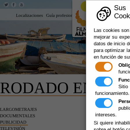
Sus
Cooki
Localizaciones
Guía profesional
Rodar en Almería
360
Las cookies son 
mejorar su expe
datos de inicio d
para optimizar la
en función de su
Obli
funci
Func
RODADO EN AL
Siti
funcionamiento.
Pers
Escuchar
publ
LARGOMETRAJES
ANUNCIOS
intereses.
DOCUMENTALES
PUBLICIDAD
Si quiere inhabi
TELEVISIÓN
sobre el botón c