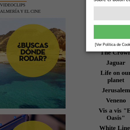
TITULO
VIDEOCLIPS
ORIGINA
ALMERÍA Y EL CINE
The Man W
Fell to Ear
[Ver Política de Cook
The Crow
Jaguar
Life on ou
planet
Jerusalem
Veneno
Vis a vis "
Oasis"
White Line