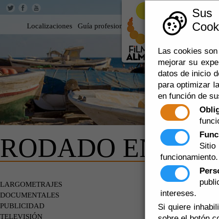
Sus
Cooki
Localizaciones
Guía profesional
Rodar en Almería
360
Las cookies son 
mejorar su expe
datos de inicio d
para optimizar la
en función de su
Obli
funci
Func
RODADO EN AL
Siti
funcionamiento.
Pers
Escuchar
publ
LARGOMETRAJES
TELEVISI
intereses.
DOCUMENTALES
PUBLICIDAD
Si quiere inhabi
TELEVISIÓN
sobre el botón c