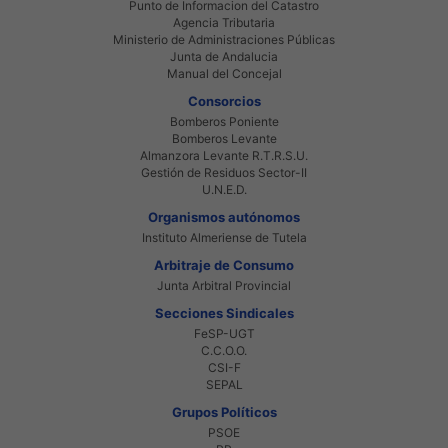
Punto de Informacion del Catastro
Agencia Tributaria
Ministerio de Administraciones Públicas
Junta de Andalucia
Manual del Concejal
Consorcios
Bomberos Poniente
Bomberos Levante
Almanzora Levante R.T.R.S.U.
Gestión de Residuos Sector-II
U.N.E.D.
Organismos autónomos
Instituto Almeriense de Tutela
Arbitraje de Consumo
Junta Arbitral Provincial
Secciones Sindicales
FeSP-UGT
C.C.O.O.
CSI-F
SEPAL
Grupos Políticos
PSOE