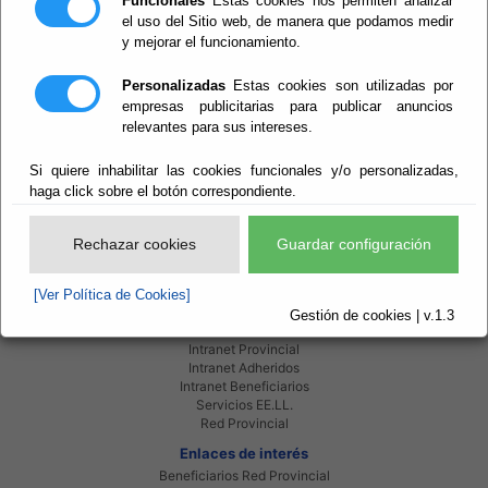
Funcionales
Estas cookies nos permiten analizar
el uso del Sitio web, de manera que podamos medir
Período Medio de Pago
y mejorar el funcionamiento.
Morosidad
Personalizadas
Estas cookies son utilizadas por
empresas publicitarias para publicar anuncios
relevantes para sus intereses.
Si quiere inhabilitar las cookies funcionales y/o personalizadas,
haga click sobre el botón correspondiente.
Rechazar cookies
Guardar configuración
[Ver Política de Cookies]
Gestión de cookies | v.1.3
Red Provincial
Intranet Provincial
Intranet Adheridos
Intranet Beneficiarios
Servicios EE.LL.
Red Provincial
Enlaces de interés
Beneficiarios Red Provincial