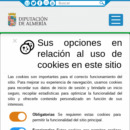
Buscar
×
Economía
Sus opciones en
relación al uso de
Menú Hacienda
cookies en este sitio
Inicio
-
Hacienda
- INFORMACIÓN DE TESORERIA
Las cookies son importantes para el correcto funcionamiento del
sitio. Para mejorar su experiencia de navegación, usamos cookies
INFORMACIÓN
para recordar sus datos de inicio de sesión y brindarle un inicio
seguro, recopilar estadísticas para optimizar la funcionalidad del
DE TESORERIA
sitio y ofrecerle contenido personalizado en función de sus
intereses.
Obligatorias
Se requieren estas cookies para
permitir la funcionalidad del sitio principal.
Información
sobre: