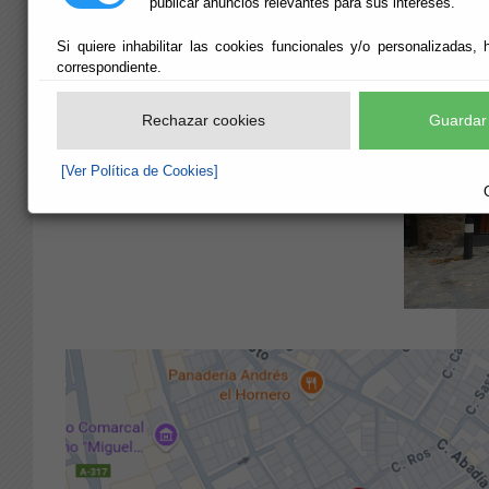
publicar anuncios relevantes para sus intereses.
Si quiere inhabilitar las cookies funcionales y/o personalizadas, 
correspondiente.
Rechazar cookies
Guardar 
C/ Ronda de Abastos, s/n
04820 Vélez Rubio
[Ver Política de Cookies]
Telf. 950 211 211