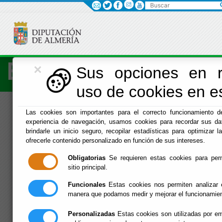
Buscar
×
Economía
Sus opciones en r
uso de cookies en es
Menú Hacienda
Las cookies son importantes para el correcto funcionamiento de
experiencia de navegación, usamos cookies para recordar sus dat
Inicio
-
Hacienda
- Agencia de Vélez Rubio
brindarle un inicio seguro, recopilar estadísticas para optimizar la
ofrecerle contenido personalizado en función de sus intereses.
Agencia de Vélez
Obligatorias
Se requieren estas cookies para permi
Rubio
sitio principal.
Funcionales
Estas cookies nos permiten analizar e
manera que podamos medir y mejorar el funcionamien
»
»
»
Personalizadas
Estas cookies son utilizadas por em
Agencia del SAT en Vélez-Rubio