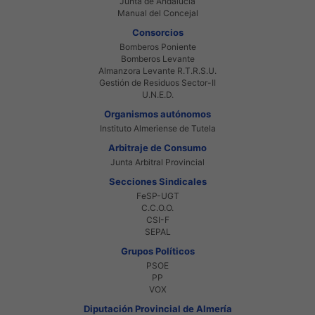
Junta de Andalucia
Manual del Concejal
Consorcios
Bomberos Poniente
Bomberos Levante
Almanzora Levante R.T.R.S.U.
Gestión de Residuos Sector-II
U.N.E.D.
Organismos autónomos
Instituto Almeriense de Tutela
Arbitraje de Consumo
Junta Arbitral Provincial
Secciones Sindicales
FeSP-UGT
C.C.O.O.
CSI-F
SEPAL
Grupos Políticos
PSOE
PP
VOX
Diputación Provincial de Almería