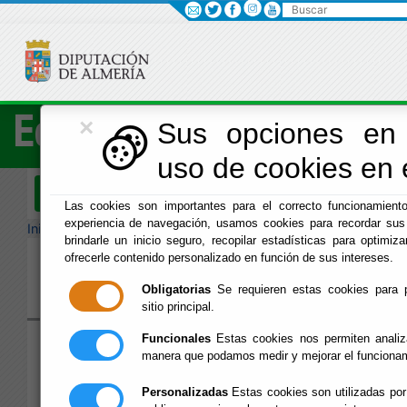
Buscar
×
Economía
Sus opciones en 
uso de cookies en e
Menú Hacienda
Las cookies son importantes para el correcto funcionamiento
experiencia de navegación, usamos cookies para recordar sus 
Inicio
-
Hacienda
- Hacienda
brindarle un inicio seguro, recopilar estadísticas para optimiza
ofrecerle contenido personalizado en función de sus intereses.
Hacienda
Obligatorias
Se requieren estas cookies para pe
sitio principal.
Funcionales
Estas cookies nos permiten analiza
Directorio
Delegación
Normativa Presupuestar
manera que podamos medir y mejorar el funcionam
Personalizadas
Estas cookies son utilizadas por