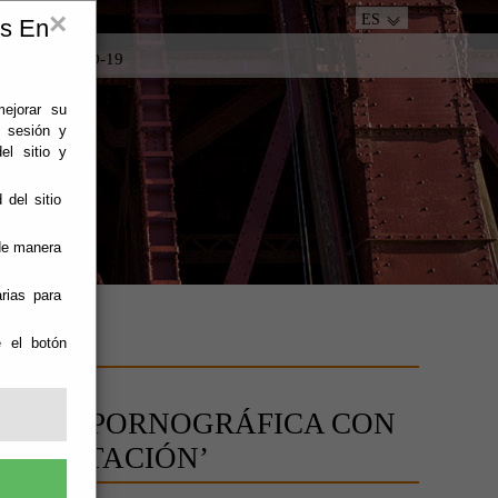
×
ES
es En
tacto
COVID-19
mejorar su
e sesión y
el sitio y
 del sitio
 de manera
rias para
e el botón
USTRIA PORNOGRÁFICA CON
OXPLOTACIÓN’