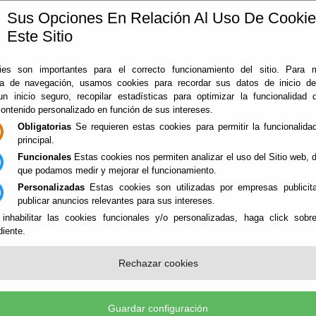
Sus Opciones En Relación Al Uso De Cooki
Este Sitio
ía
360
Almería
Rodado en Almería
Noticias
Con
es son importantes para el correcto funcionamiento del sitio. Para 
ia de navegación, usamos cookies para recordar sus datos de inicio d
 un inicio seguro, recopilar estadísticas para optimizar la funcionalidad d
contenido personalizado en función de sus intereses.
Obligatorias
Se requieren estas cookies para permitir la funcionalidad
principal.
Funcionales
Estas cookies nos permiten analizar el uso del Sitio web,
que podamos medir y mejorar el funcionamiento.
Personalizadas
Estas cookies son utilizadas por empresas publicita
publicar anuncios relevantes para sus intereses.
 inhabilitar las cookies funcionales y/o personalizadas, haga click sobr
iente.
Rechazar cookies
L DA VOZ A VÍCTIMAS DE LA IND
STRENO DE LA DOCUSERIE ‘PORN
Guardar configuración