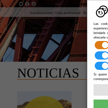
Localizaciones
Guía profesional
Rodar en Almer
Las cooki
experienc
brindarle
ofrecerle 
NOTICIAS
Si quiere
correspond
FICA
EL E