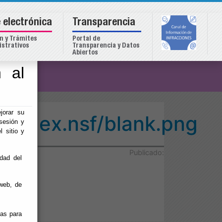
 electrónica
Transparencia
n y Trámites
Portal de
strativos
Transparencia y Datos
Abiertos
 al
o
jorar su
o/index.nsf/blank.png
sesión y
l sitio y
Publicado:
idad del
web, de
ias para