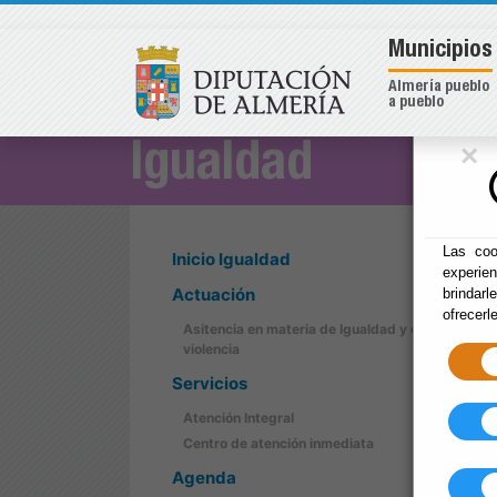
Municipios
Almería pueblo
a pueblo
×
Igualdad
Las coo
Inicio Igualdad
experie
Actuación
brindarl
ofrecerl
Asitencia en materia de Igualdad y contra la
violencia
Servicios
Atención Integral
Centro de atención inmediata
Agenda