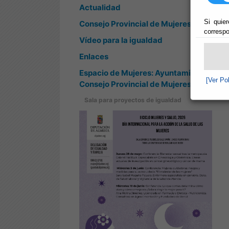
Actualidad
Si quier
Consejo Provincial de Mujeres
correspo
Vídeo para la igualdad
Enlaces
Espacio de Mujeres: Ayuntamientos y
[Ver Po
Consejo Provincial de Mujeres
Sala para proyectos de igualdad