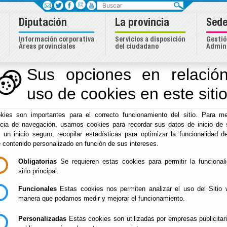
Buscar
Diputación
La provincia
Sede
Información corporativa
Servicios a disposición
Gestió
Áreas provinciales
del ciudadano
Admini
Sus opciones en relación
uso de cookies en este siti
Inicio
-
Igualdad
-
kies son importantes para el correcto funcionamiento del sitio. Para me
/Servicios/cmsdipr
ncia de navegación, usamos cookies para recordar sus datos de inicio de 
e un inicio seguro, recopilar estadísticas para optimizar la funcionalidad de
e contenido personalizado en función de sus intereses.
Obligatorias
Se requieren estas cookies para permitir la funcional
sitio principal.
- -
Funcionales
Estas cookies nos permiten analizar el uso del Sitio 
[más información]
manera que podamos medir y mejorar el funcionamiento.
Personalizadas
Estas cookies son utilizadas por empresas publicitar