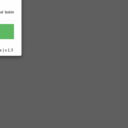
 el botón
 | v.1.3