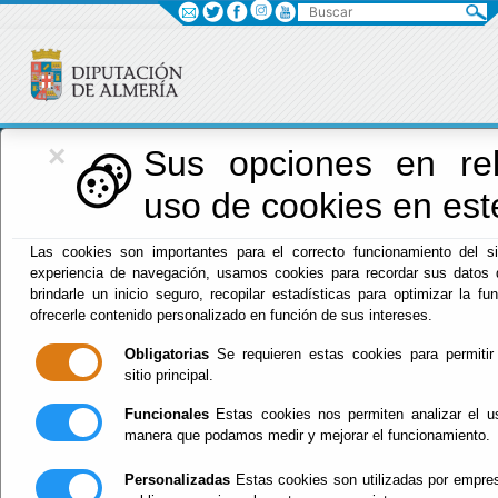
Buscar
×
Diputación
Sus opciones en rel
uso de cookies en este
Menú Diputación
Las cookies son importantes para el correcto funcionamiento del si
experiencia de navegación, usamos cookies para recordar sus datos d
Inicio
-
Diputación
- Perfil del Contratante.
09-08-2026
brindarle un inicio seguro, recopilar estadísticas para optimizar la fun
12:52:46
ofrecerle contenido personalizado en función de sus intereses.
Perfil de
Obligatorias
Se requieren estas cookies para permitir 
sitio principal.
contratante
Funcionales
Estas cookies nos permiten analizar el us
manera que podamos medir y mejorar el funcionamiento.
Personalizadas
Estas cookies son utilizadas por empresa