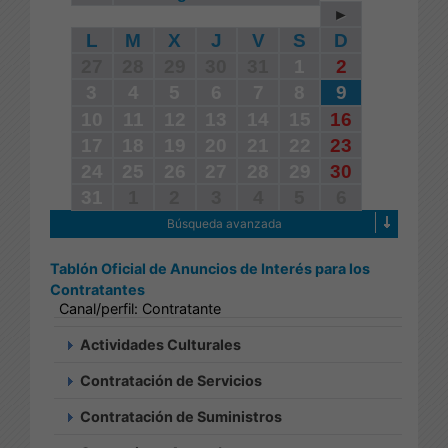
►
L
M
X
J
V
S
D
27
28
29
30
31
1
2
3
4
5
6
7
8
9
10
11
12
13
14
15
16
17
18
19
20
21
22
23
24
25
26
27
28
29
30
31
1
2
3
4
5
6
Búsqueda avanzada
Tablón Oficial de Anuncios de Interés para los
Contratantes
Canal/perfil: Contratante
Actividades Culturales
Contratación de Servicios
Contratación de Suministros