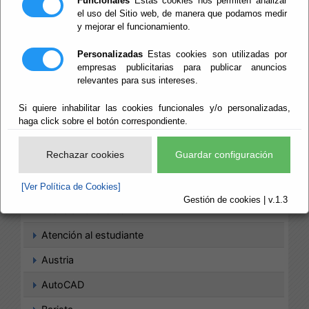
Funcionales
Estas cookies nos permiten analizar
Agriturismo
el uso del Sitio web, de manera que podamos medir
y mejorar el funcionamiento.
Agronomía
Personalizadas
Estas cookies son utilizadas por
Análisis de datos
empresas publicitarias para publicar anuncios
relevantes para sus intereses.
ArchiCAD
Si quiere inhabilitar las cookies funcionales y/o personalizadas,
Arquitectura
haga click sobre el botón correspondiente.
Artes culinarias
Rechazar cookies
Guardar configuración
Artes Gráficas
Artesanía
[Ver Política de Cookies]
Gestión de cookies | v.1.3
Atención al cliente
Atención al estudiante
Austria
AutoCAD