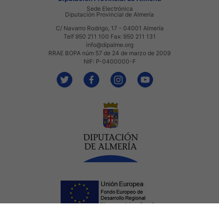
Sede Electrónica
Diputación Provincial de Almería
C/ Navarro Rodrigo, 17 - 04001 Almería
Telf 950 211 100 Fax: 950 211 131
info@dipalme.org
RRAE BOPA núm 57 de 24 de marzo de 2009
NIF: P-0400000-F
Aviso Legal
Accesibilidad
Mapa web
Privacidad
Cookies