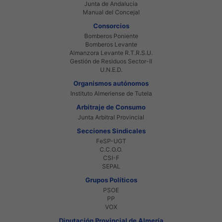
Junta de Andalucia
Manual del Concejal
Consorcios
Bomberos Poniente
Bomberos Levante
Almanzora Levante R.T.R.S.U.
Gestión de Residuos Sector-II
U.N.E.D.
Organismos autónomos
Instituto Almeriense de Tutela
Arbitraje de Consumo
Junta Arbitral Provincial
Secciones Sindicales
FeSP-UGT
C.C.O.O.
CSI-F
SEPAL
Grupos Políticos
PSOE
PP
VOX
Diputación Provincial de Almería