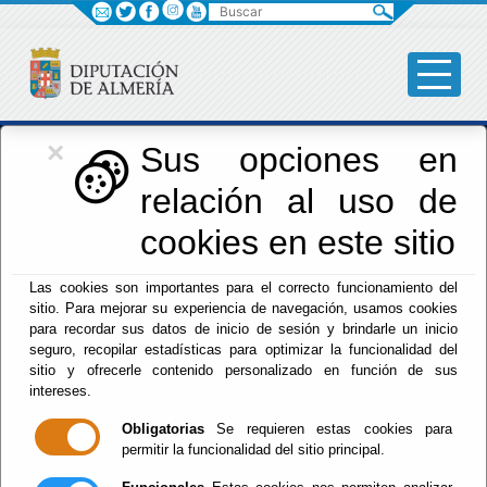
Buscar
×
Iniciativas Europeas
Sus opciones en
relación al uso de
Europedirectalmeria
cookies en este sitio
Las cookies son importantes para el correcto funcionamiento del
sitio. Para mejorar su experiencia de navegación, usamos cookies
para recordar sus datos de inicio de sesión y brindarle un inicio
seguro, recopilar estadísticas para optimizar la funcionalidad del
sitio y ofrecerle contenido personalizado en función de sus
Inicio
- Iniciativas Europeas
- Noticias
intereses.
Administración
Obligatorias
Se requieren estas cookies para
permitir la funcionalidad del sitio principal.
Administración de Empresas